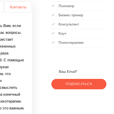
Психиатр
Контакты
Бизнес-тренер
Консультант
чь Вам, если
Вас вопросы.
Коуч
рестает
Психотерапевт
изненных
 раза
ий. С помощью
руках
м, что
и
ПОДПИСАТЬСЯ
осмыслить
на конечный
сихотерапии.
ю это важным.