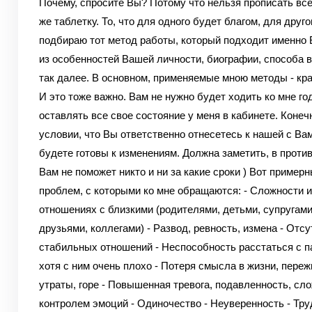
Почему, спросите Вы? Потому что нельзя прописать все
же таблетку. То, что для одного будет благом, для другог
подбираю тот метод работы, который подходит именно 
из особенностей Вашей личности, биографии, способа в
так далее. В основном, применяемые мною методы - кр
И это тоже важно. Вам не нужно будет ходить ко мне го
оставлять все свое состояние у меня в кабинете. Конечн
условии, что Вы ответственно отнесетесь к нашей с Ва
будете готовы к изменениям. Должна заметить, в проти
Вам не поможет никто и ни за какие сроки ) Вот пример
проблем, с которыми ко мне обращаются: - Сложности 
отношениях с близкими (родителями, детьми, супругами
друзьями, коллегами) - Развод, ревность, измена - Отсу
стабильных отношений - Неспособность расстаться с п
хотя с ним очень плохо - Потеря смысла в жизни, пере
утраты, горе - Повышенная тревога, подавленность, сл
контролем эмоций - Одиночество - Неуверенность - Тру