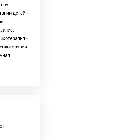
хочу
тании детей -
ая
вание.
ихотерапия -
сихотерапия -
емная
ет