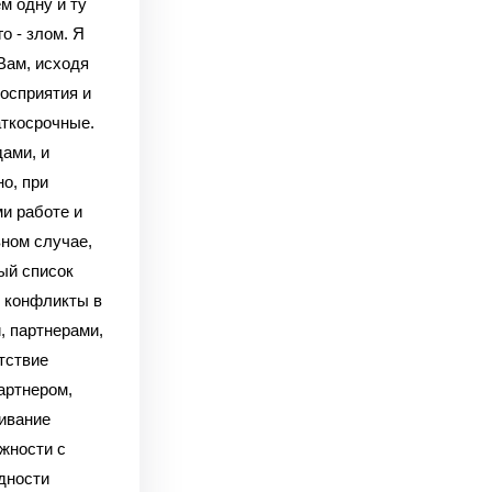
м одну и ту
о - злом. Я
Вам, исходя
осприятия и
аткосрочные.
дами, и
о, при
ми работе и
вном случае,
ный список
и конфликты в
, партнерами,
тствие
артнером,
живание
ожности с
дности