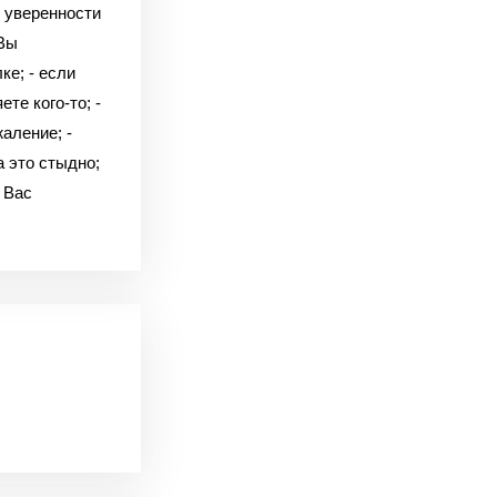
б уверенности
 Вы
ке; - если
те кого-то; -
жаление; -
а это стыдно;
 Вас