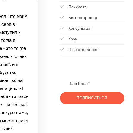
Психиатр
нял, что моим
Бизнес-тренер
 себя в
Консультант
риступил к
Коуч
 тогда я
 - это то где
Психотерапевт
лезен. Я очень
пия", и я
 буйство
ивал, когда
льтациях. Я
себя что такое
ПОДПИСАТЬСЯ
х" не только с
конкурентами,
е может найти
 тупик