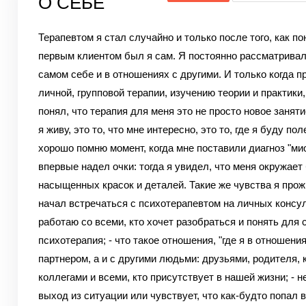
О СЕБЕ
Терапевтом я стал случайно и только после того, как по
первым клиентом был я сам. Я постоянно рассматривал
самом себе и в отношениях с другими. И только когда п
личной, групповой терапии, изучению теории и практики,
понял, что терапия для меня это не просто новое занятие
я живу, это то, что мне интересно, это то, где я буду по
хорошо помню момент, когда мне поставили диагноз "мио
впервые надел очки: тогда я увидел, что меня окружает
насыщенных красок и деталей. Такие же чувства я прож
начал встречаться с психотерапевтом на личных консу
работаю со всеми, кто хочет разобраться и понять для 
психотерапия; - что такое отношения, "где я в отношения
партнером, а и с другими людьми: друзьями, родителя, 
коллегами и всеми, кто присутствует в нашей жизни; - н
выход из ситуации или чувствует, что как-будто попал в