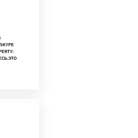
В
 SKYPE
OPERTY:
ЕСЬ.
ЭТО