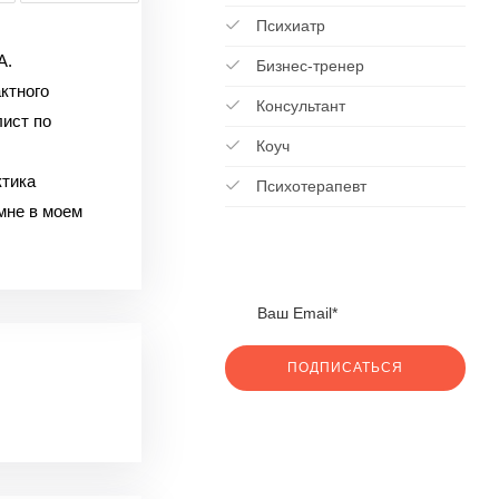
Психиатр
А.
Бизнес-тренер
ктного
Консультант
лист по
Коуч
ктика
Психотерапевт
мне в моем
ПОДПИСАТЬСЯ