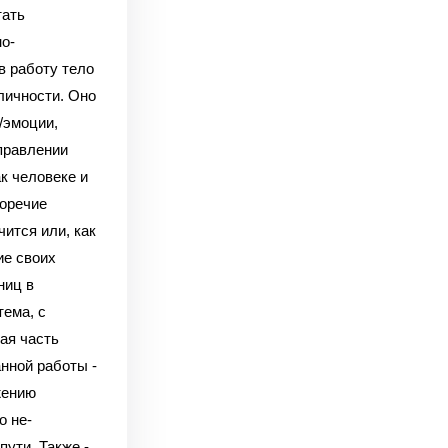
тать
о-
в работу тело
личности. Оно
/эмоции,
правлении
к человеке и
воречие
чится или, как
ие своих
ниц в
тема, с
ая часть
анной работы -
жению
о не-
пути. Также -