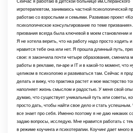
Сейчас я работаю в Детской больнице им.Сперанского
игротерапевтом, занимаюсь частной психологической пр
работаю со взрослыми и семьями. Развиваю проект «Ко
психологическое консультирование по теме призвания».
призвания всегда была ключевой в моем становлении и
Я не хотела верить, что на работу надо просто ходить и
нравится тебе она или нет. Я прошла длинный путь, пр
свое: я закончила почти четыре образования, сменила м
работы в рекламе, пи-аре и IT и в какой-то момент, что 
целиком в психологию и развиваться там. Сейчас я пр
делать и вижу, что практика растет и мое мастерство то
наполняет жизнь смыслом и радостью. У меня свой опыт
думаю, что существует уникальный путь или советы, к
просто дать, чтобы найти свое дело и стать успешным.
все знает про себя. Именно поэтому я не даю никаких со
задаю вопросы, исследую. Мне нравится работать с те
в режиме коучинга и психотерапии. Коучинг дает много 