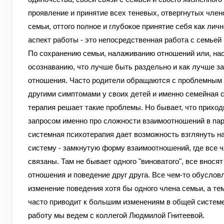
проявление и принятие всех теневых, отвергнутых член
семьи, оттого полное и глубокое принятие себя как личн
аспект работы - это непосредственная работа с семьей 
По сохранению семьи, налаживанию отношений или, нао
осознаванию, что лучше быть раздельно и как лучше з
отношения. Часто родители обращаются с проблемным
другими симптомами у своих детей и именно семейная 
терапия решает такие проблемы. Но бывает, что приход
запросом именно про сложности взаимоотношений в па
системная психотерапия дает возможность взглянуть на
систему - замкнутую форму взаимоотношений, где все 
связаны. Там не бывает одного "виноватого", все вносят
отношения и поведение друг друга. Все чем-то обуслов
изменение поведения хотя бы одного члена семьи, а тем
часто приводит к большим изменениям в общей систем
работу мы ведем с коллегой Людмилой Гнитеевой.