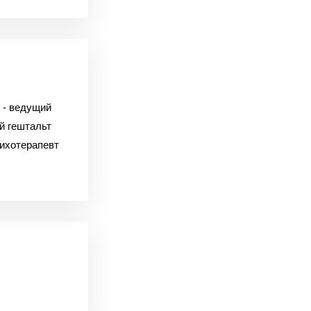
 - ведущий
й гештальт
сихотерапевт