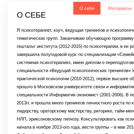
О себе
Материалы
О СЕБЕ
Я психотерапевт, коуч, ведущая тренингов и психологич
тематических групп. Заканчиваю обучающую программу
гештальт института (2012-2015) по психотерапии, в ее р
завершила полугодовой курс по специализации «Семей
системная психотерапия», имею диплом о переподготов
специальности «Ведущий психологических тренингов» 
практической психологии (2010-2012), первое высшее о
прошло в Московском университете связи и информатик
специальности Информатик-экономист (2001-2006). В п
2013гг. я прошла много тренингов личностного роста по
лидерству, ораторскому мастерству, риторике, тайм-ме
НЛП, эриксоновскому гипнозу. Консультировать как пси
начала в ноябре 2013-ого года, вести группы – в мае 201