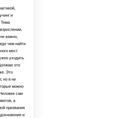
актикой,
учинг и
 Тема
 взрослении.
 не важно,
ежде чем найти
ного мест
нужно уходить
одолжаю это
же. Это
, но я не
оторые можно
 Человек сам
ветов, а
мой призвания
вдохновения и