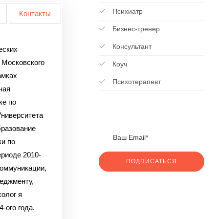
Психиатр
Контакты
Бизнес-тренер
Консультант
еских
 Московского
Коуч
амках
Психотерапевт
ная
ке по
Университета
бразование
и по
ериоде 2010-
ПОДПИСАТЬСЯ
 коммуникации,
неджменту,
холог я
4-ого года.