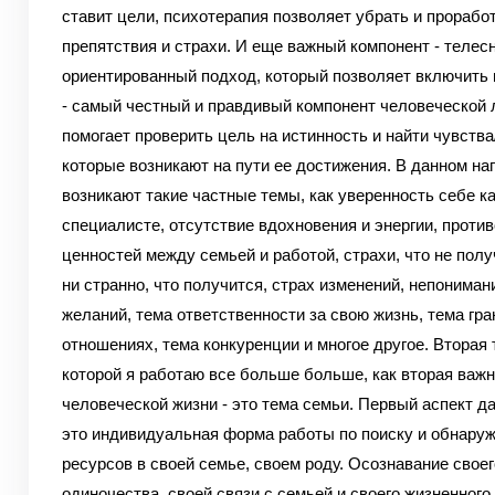
ставит цели, психотерапия позволяет убрать и прорабо
препятствия и страхи. И еще важный компонент - телесн
ориентированный подход, который позволяет включить 
- самый честный и правдивый компонент человеческой 
помогает проверить цель на истинность и найти чувства
которые возникают на пути ее достижения. В данном на
возникают такие частные темы, как уверенность себе ка
специалисте, отсутствие вдохновения и энергии, проти
ценностей между семьей и работой, страхи, что не полу
ни странно, что получится, страх изменений, непониман
желаний, тема ответственности за свою жизнь, тема гра
отношениях, тема конкуренции и многое другое. Вторая 
которой я работаю все больше больше, как вторая важн
человеческой жизни - это тема семьи. Первый аспект д
это индивидуальная форма работы по поиску и обнару
ресурсов в своей семье, своем роду. Осознавание своег
одиночества, своей связи с семьей и своего жизненного 