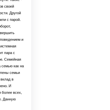
ов своей
ости. Другой
или с парой.
борот,
авершить
 поведением и
системная
ит пара с
ре. Семейная
 семью как на
члены семьи
 вклад в
лено. И
 более всех,
е. Данную