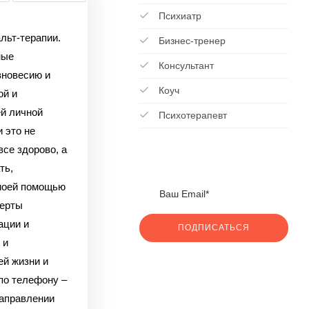
Психиатр
льт-терапии.
Бизнес-тренер
ные
Консультант
вновесию и
Коуч
ой и
ей личной
Психотерапевт
 это не
все здорово, а
ть,
 моей помощью
черты
ации и
ПОДПИСАТЬСЯ
 и
ей жизни и
по телефону –
направлении