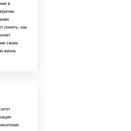
ние в
ерапии.
анию
т понять, как
оляет
ия своих
ою жизнь
ситет
кация
ихология.