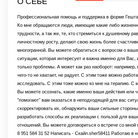
О СЕБЕ
Профессиональная помощь и поддержка в форме Гешта
Ко мне обращаются люди, имеющие какие либо жизнен
трудности, а так же, те, кто стремиться к душевному ра
личностному росту, делают свою жизнь более счастлив
многогранной. Вы можете обратиться с вопросом о ваш
ситуации, которая интересует и важна именно для Вас, и
только проблемы. А может как раз наоборот: например, 
чего-то не хватает, не радует. С этим тоже можно работа
исследовать. С этим тоже можно ко мне на терапию. С
Вы можете осознать, какие именно ваши действия или 
"помогают" вам оказаться в неподходящей для вас ситу
скорректировать их, обнаружить ваши сильные стороны
разработать способы их реализации с пользой для ваш
отношений. Вы можете договориться о встрече со мной 
8 951 584 31 52 Написать - Скайп.sher58411 Работаю в 