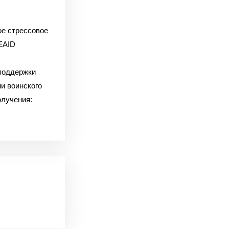
е стрессовое
EAID
поддержки
и воинского
олучения: