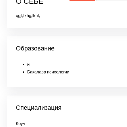
О СЕБЕ
qgjl;fkhg;lkhf;
Образование
й
Бакалавр психологии
Специализация
Коуч