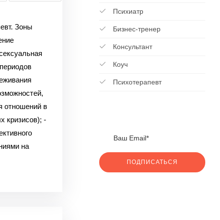
Психиатр
евт. Зоны
Бизнес-тренер
ение
Консультант
 сексуальная
Коуч
 периодов
реживания
Психотерапевт
озможностей,
я отношений в
 кризисов); -
ективного
ниями на
ПОДПИСАТЬСЯ