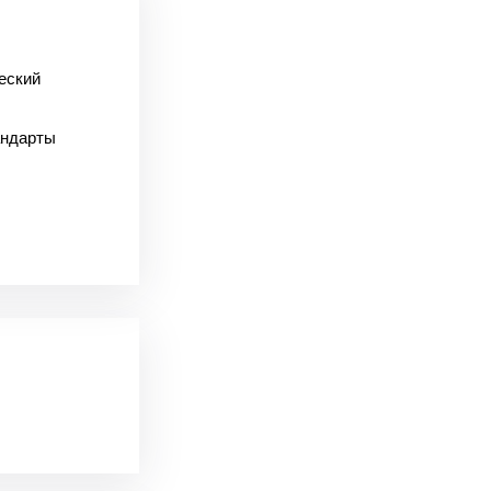
еский
андарты