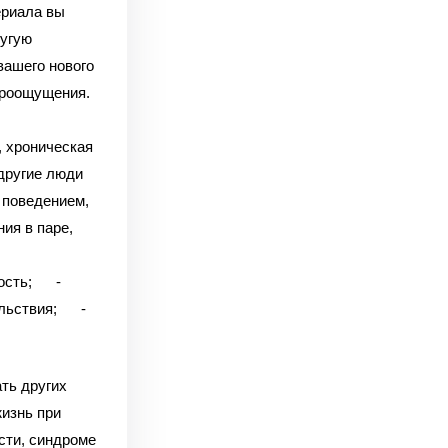
ериала вы
ругую
вашего нового
ироощущения.
 хроническая
угие люди
поведением,
я в паре,
сть;
-
льствия;
-
ть других
жизнь при
сти, синдроме