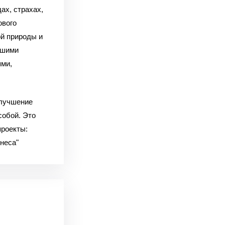
ах, страхах,
ового
ой природы и
ашими
ями,
улучшение
собой. Это
роекты:
неса"