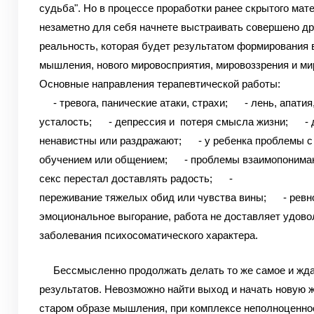
судьба". Но в процессе проработки ранее скрытого мат
незаметно для себя начнете выстраивать совершено д
реальность, которая будет результатом формирования 
мышления, нового мировосприятия, мировоззрения и м
Основные направления терапевтической работы:
- тревога, панические атаки, страхи;
- лень, апатия,
усталость;
- депрессия и потеря смысла жизни;
- др
ненавистны или раздражают;
- у ребенка проблемы с 
обучением или общением;
- проблемы взаимопонимани
секс перестал доставлять радость;
-
переживание тяжелых обид или чувства вины;
- ревно
эмоциональное выгорание, работа не доставляет удово
заболевания психосоматического характера.
Бессмысленно продолжать делать то же самое и жда
результатов. Невозможно найти выход и начать новую 
старом образе мышления, при комплексе неполноценно