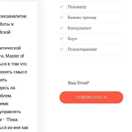
Психиатр
сихоаналитик
Бизнес-тренер
боты в
Консультант
йской
Коуч
итической
Психотерапевт
и, Master of
ся в том что
понять смысл
нить
дясь на
облем.
ПОДПИСАТЬСЯ
ремя
 управлять
г - "Пока
ся из-вне как