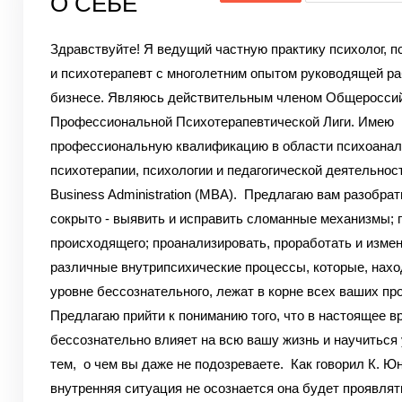
О СЕБЕ
Здравствуйте! Я ведущий частную практику психолог, п
и психотерапевт с многолетним опытом руководящей ра
бизнесе. Являюсь действительным членом Общеросси
Профессиональной Психотерапевтической Лиги. Имею
профессиональную квалификацию в области психоанал
психотерапии, психологии и педагогической деятельност
Business Administration (MBA).
Предлагаю вам разобрать
сокрыто - выявить и исправить сломанные механизмы; 
происходящего; проанализировать, проработать и изме
различные внутрипсихические процессы, которые, нахо
уровне бессознательного, лежат в корне всех ваших пр
Предлагаю прийти к пониманию того, что в настоящее в
бессознательно влияет на всю вашу жизнь и научиться
тем,
о чем вы даже не подозреваете.
Как говорил К. Юн
внутренняя ситуация не осознается она будет проявлять