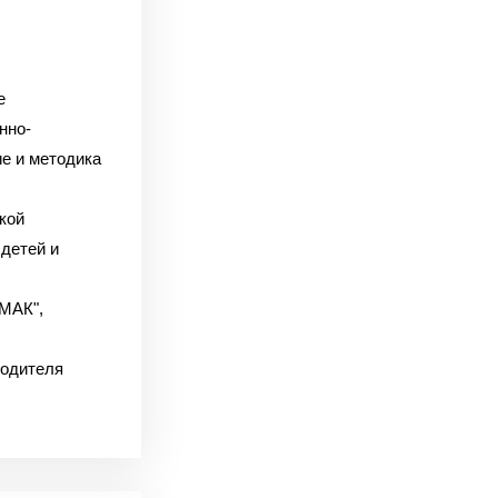
е
нно-
ие и методика
кой
детей и
"МАК",
водителя