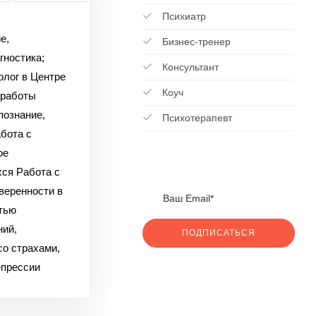
Психиатр
е,
Бизнес-тренер
гностика;
Консультант
олог в Центре
Коуч
 работы
познание,
Психотерапевт
бота с
ое
ся Работа с
веренности в
тью
ний,
ПОДПИСАТЬСЯ
о страхами,
епрессии