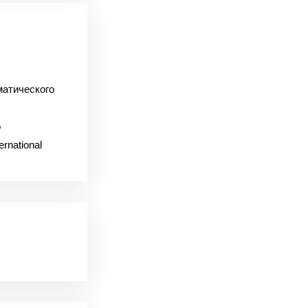
матического
о
rnational