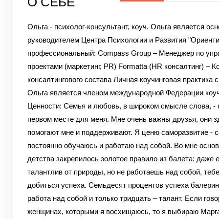
О СЕБЕ
Ольга - психолог-консультант, коуч. Ольга является ос
руководителем Центра Психологии и Развития "Ориент
профессиональный: Сompass Group – Менеджер по уп
проектами (маркетинг, PR) Formatta (HR консалтинг) – 
консалтингового состава Личная коучинговая практика с 
Ольга является членом международной Федерации коуч
Ценности: Семья и любовь, в широком смысле слова, - 
первом месте для меня. Мне очень важны друзья, они з
помогают мне и поддерживают. Я ценю саморазвитие - с
постоянно обучаюсь и работаю над собой. Во мне основ
детства закрепилось золотое правило из балета: даже 
талантлив от природы, но не работаешь над собой, тебе
добиться успеха. Семьдесят процентов успеха балерин
работа над собой и только тридцать – талант. Если гово
женщинах, которыми я восхищаюсь, то я выбираю Марга