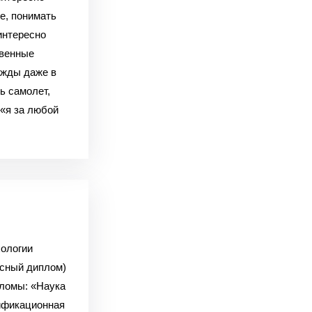
е, понимать
 интересно
твенные
ажды даже в
ь самолет,
 «я за любой
хологии
асный диплом)
пломы: «Наука
тификационная