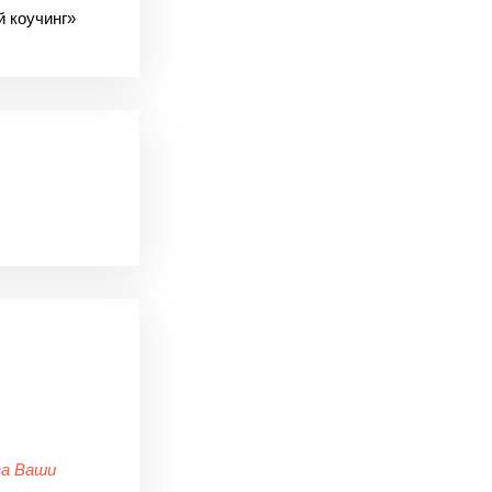
й коучинг»
за Ваши