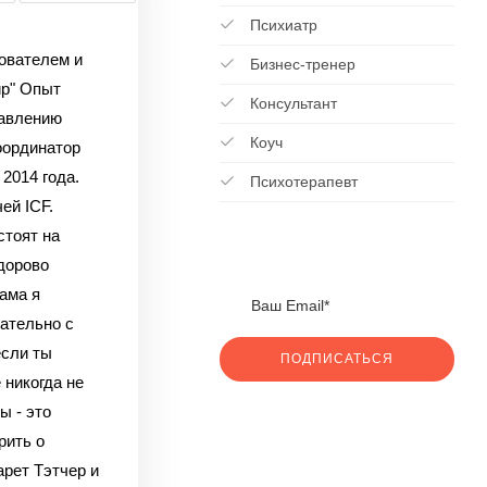
Психиатр
нователем и
Бизнес-тренер
ир" Опыт
Консультант
равлению
Коуч
Координатор
2014 года.
Психотерапевт
ей ICF.
стоят на
дорово
ама я
ательно с
если ты
ПОДПИСАТЬСЯ
 никогда не
ы - это
рить о
рет Тэтчер и