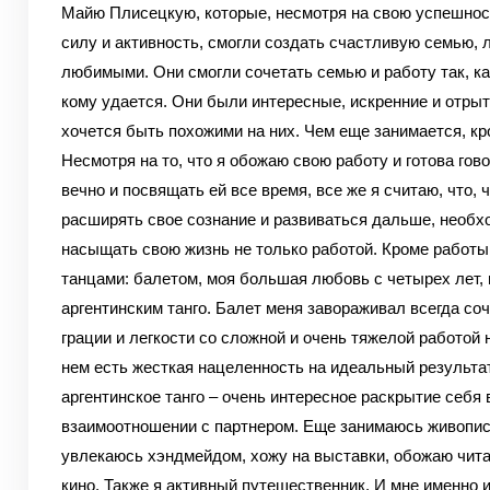
Майю Плисецкую, которые, несмотря на свою успешност
силу и активность, смогли создать счастливую семью, 
любимыми. Они смогли сочетать семью и работу так, ка
кому удается. Они были интересные, искренние и отрыт
хочется быть похожими на них. Чем еще занимается, кр
Несмотря на то, что я обожаю свою работу и готова гово
вечно и посвящать ей все время, все же я считаю, что, 
расширять свое сознание и развиваться дальше, необх
насыщать свою жизнь не только работой. Кроме работы
танцами: балетом, моя большая любовь с четырех лет, 
аргентинским танго. Балет меня завораживал всегда со
грации и легкости со сложной и очень тяжелой работой 
нем есть жесткая нацеленность на идеальный результат
аргентинское танго – очень интересное раскрытие себя 
взаимоотношении с партнером. Еще занимаюсь живопи
увлекаюсь хэндмейдом, хожу на выставки, обожаю чита
кино. Также я активный путешественник. И мне именно 