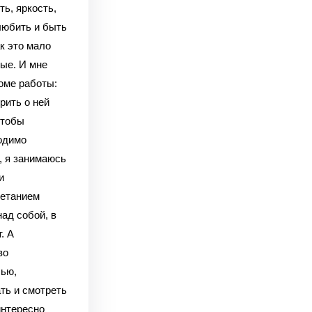
ь, яркость,
любить и быть
к это мало
ые. И мне
оме работы:
рить о ней
чтобы
одимо
, я занимаюсь
и
четанием
над собой, в
. А
во
сью,
ть и смотреть
интересно