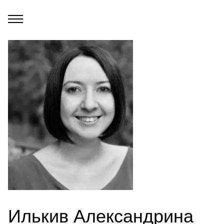
Илькив Александрина