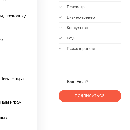
Психиатр
ы, поскольку
Бизнес-тренер
Консультант
Коуч
 о
Психотерапевт
 Лила Чакра,
ПОДПИСАТЬСЯ
нным играм
нных