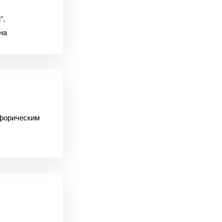
".
на
форическим