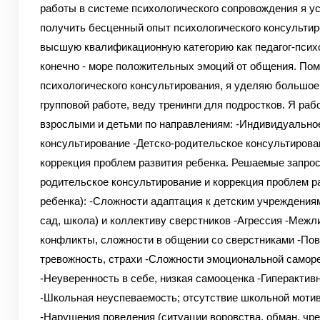
работы в системе психологического сопровождения я у
получить бесценный опыт психологического консультир
высшую квалификационную категорию как педагог-психо
конечно - море положительных эмоций от общения. По
психологического консультирования, я уделяю большое
групповой работе, веду тренинги для подростков.
Я раб
взрослыми и детьми по направлениям:
-Индивидуально
консультирование
-Детско-родительское консультирова
коррекция проблем развития ребенка.
Решаемые запрос
родительское консультирование и коррекция проблем р
ребенка):
-Сложности адаптация к детским учреждениям
сад, школа) и коллективу сверстников
-Агрессия
-Межл
конфликты, сложности в общении со сверстниками
-По
тревожность, страхи
-Сложности эмоциональной самор
-Неуверенность в себе, низкая самооценка
-Гиперактив
-Школьная неуспеваемость; отсутствие школьной моти
-Нарушения поведения (ситуации воровства, обман, чр