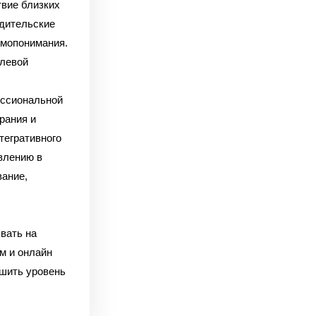
твие близких
дительские
имопонимания.
олевой
ссиональной
рания и
тегративного
влению в
ание,
вать на
м и онлайн
чшить уровень