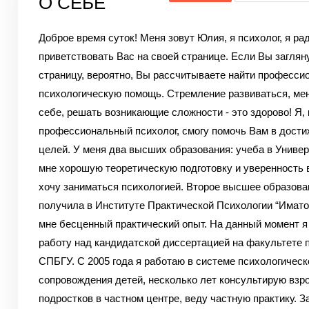
О СЕБЕ
Доброе время суток! Меня зовут Юлия, я психолог, я ра
приветствовать Вас на своей странице. Если Вы заглян
страницу, вероятно, Вы рассчитываете найти професс
психологическую помощь. Стремление развиваться, мен
себе, решать возникающие сложности - это здорово!
Я, 
профессиональный психолог, смогу помочь Вам в дост
целей. У меня два высших образования: учеба в Униве
мне хорошую теоретическую подготовку и уверенность в
хочу заниматься психологией. Второе высшее образова
получила в Институте Практической Психологии “Иматон
мне бесценный практический опыт. На данный момент 
работу над кандидатской диссертацией на факультете 
СПБГУ.
С 2005 года я работаю в системе психологическ
сопровождения детей, несколько лет консультирую взр
подростков в частном центре, веду частную практику. За