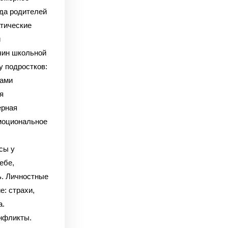
да родителей
тические
й
ичин школьной
 подростков:
ками
я
ерная
моциональное
сы у
ебе,
ь. Личностные
: страхи,
а.
нфликты.