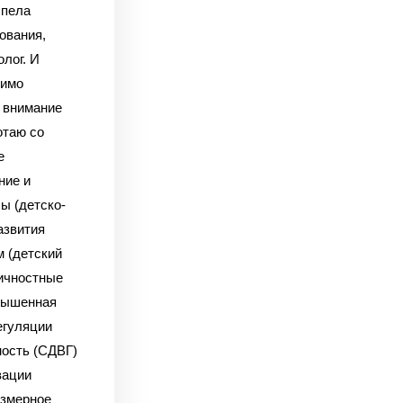
спела
ования,
лог. И
мимо
 внимание
отаю со
е
ние и
ы (детско-
азвития
 (детский
ичностные
вышенная
егуляции
ность (СДВГ)
вации
езмерное