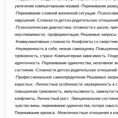
увлечение компьютерными играми)
-Переживание разво
-Переживание сложной жизненной ситуации
-Психосома
нарушения
-Сложности детско-родительских отношени
-Психологическая диагностика: готовности к школе, пр
неуспеваемости;
-профориентация.
Решаемые запросы у
-Коммуникативные сложности
-Конфликты со сверстни
-Неуверенность в себе, низкая самооценка
-Повышенна
тревожность, страхи
-Компьютерная зависимость
-Генд
идентичность
-Переживание одиночества, негативное э
состояние
-Сложности детско-родительских отношений
-Профессиональное самоопределение
Решаемые запро
взрослых:
-Личностные особенности: неуверенность в с
повышенная тревожность, импульсивность, замкнутост
конфликты. Личностный рост.
-Эмоциональное состояние
чувство вины, переживание одиночества, потеря смысл
Переживание кризиса.
-Межличностные отношения и ко