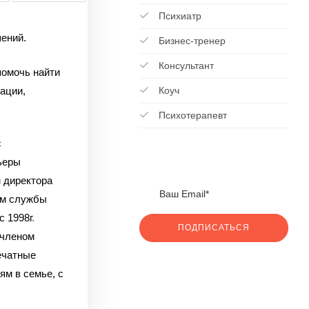
Психиатр
ений.
Бизнес-тренер
Консультант
помочь найти
ации,
Коуч
Психотерапевт
с
ьеры
 директора
ом службы
с 1998г
.
ПОДПИСАТЬСЯ
 членом
ечатные
ям в семье, с