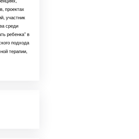
ренциях,
в, проектах
й, участник
ва среди
ть ребенка" в
ского подхода
ной терапии,