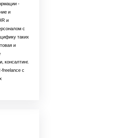
ормации
-
ние и
HR и
ерсоналом с
цифику таких
товая и
е
, консалтинг.
freelance c
х