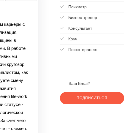
Психиатр
Бизнес-тренер
м карьеры с
Консультант
лизация.
Коуч
нщины в
ми.
В работе
Психотерапевт
ктивными
ий кругозор.
иалистом, как
уете смену
азвития
ния life-work
ПОДПИСАТЬСЯ
и статусе
-
логической
За счет чего
чет
- свежего