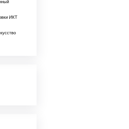
енный
овки ИКТ
скусство