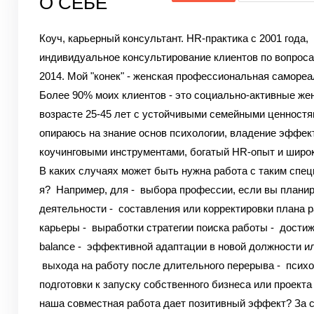
О СЕБЕ
Коуч, карьерный консультант. HR-практика с 2001 года,
индивидуальное консультирование клиентов по вопроса
2014. Мой "конек" - женская профессиональная самореа
Более 90% моих клиентов - это социально-активные же
возрасте 25-45 лет с устойчивыми семейными ценностя
опираюсь на знание основ психологии, владение эффе
коучинговыми инструментами, богатый HR-опыт и широк
В каких случаях может быть нужна работа с таким спец
я?
Например, для
- выбора профессии, если вы планир
деятельности
- составления или корректировки плана р
карьеры
- выработки стратегии поиска работы
- достиже
balance
- эффективной адаптации в новой должности ил
выхода на работу после длительного перерыва
- психо
подготовки к запуску собственного бизнеса или проекта
наша совместная работа дает позитивный эффект?
За с