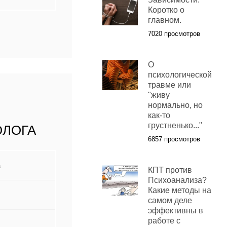
Коротко о
главном.
7020 просмотров
О
психологической
травме или
"живу
нормально, но
как-то
грустненько..."
ОЛОГА
6857 просмотров
а
КПТ против
Психоанализа?
Какие методы на
самом деле
эффективны в
работе с