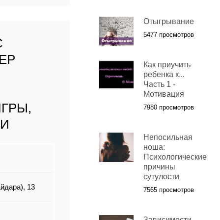
Отыгрывание
5477 просмотров
С
ЕР
Как приучить
ребенка к...
Часть 1 -
Мотивация
ГРЫ,
7980 просмотров
КИ
Непосильная
ноша:
Психологические
причины
сутулости
йдара), 13
7565 просмотров
Зависимости.