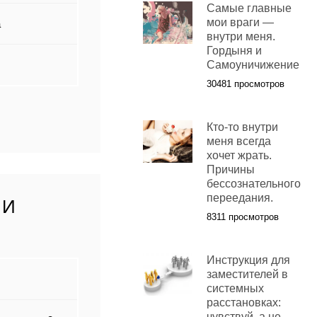
Самые главные
мои враги —
а
внутри меня.
Гордыня и
Самоуничижение
30481 просмотров
Кто-то внутри
меня всегда
хочет жрать.
Причины
бессознательного
переедания.
 И
8311 просмотров
Инструкция для
заместителей в
системных
расстановках:
чувствуй, а не