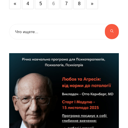
«
4
5
6
7
8
»