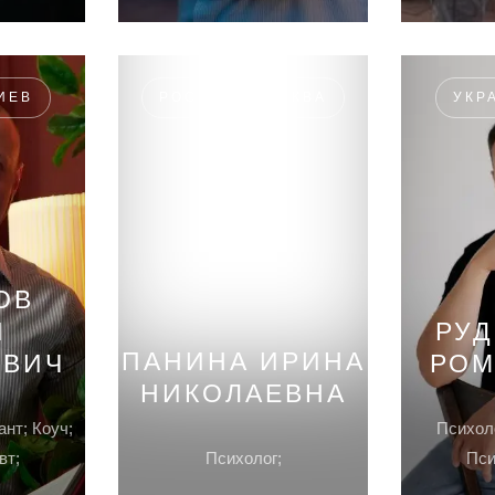
ИЕВ
РОССИЯ, МОСКВА
УКР
ОВ
Й
РУД
ПАНИНА ИРИНА
ЕВИЧ
РОМ
НИКОЛАЕВНА
ант; Коуч;
Психоло
вт;
Психолог;
Пси