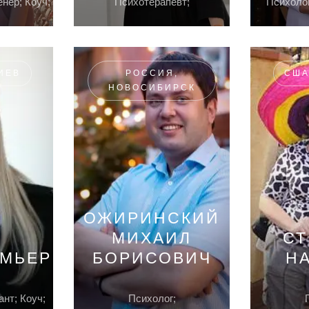
енер; Коуч;
Психотерапевт;
Психолог
ИЕВ
РОССИЯ,
США
НОВОСИБИРСК
ОЖИРИНСКИЙ
МИХАИЛ
СТ
ЮМЬЕР
БОРИСОВИЧ
Н
ант; Коуч;
Психолог;