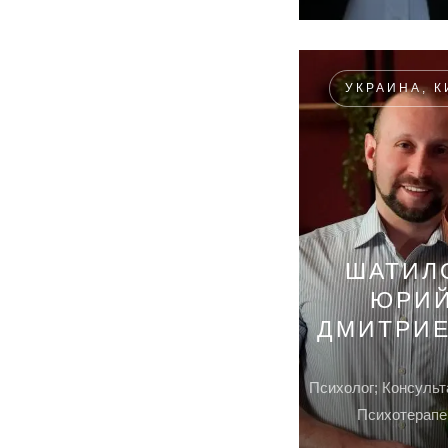
УКРАИНА, К
ШАТИЛ
ЮРИ
ДМИТРИ
Психолог; Консульт
Психотерапе