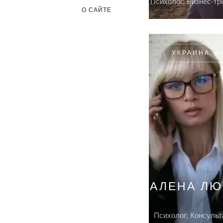
Психолог; Бизнес-тр
О САЙТЕ
УКРАИНА, К
АЛЕНА Л
Психолог; Консульт