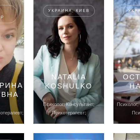
,
УКРАИНА, КИЕВ
УКР
АР
NATALIA
ОС
ИРИНА
KOSHULKO
Н
ОВНА
Психолог; Консультант;
Психолог; 
хотерапевт;
Психотерапевт;
Пси