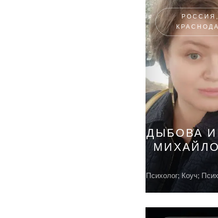
РОССИЯ
КРАСНОД
ДЫБОВА 
МИХАЙЛ
Психолог; Коуч; Пси