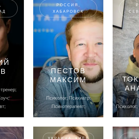
,
РОССИЯ,
АД
ХАБАРОВСК
СЕ
ИЙ
ПЕСТОВ
ЕВ
ТО
МАКСИМ
АН
-тренер;
Коуч;
Психолог; Психиатр;
вт;
Психотерапевт;
Психолог; 
,
УКРАИНА, КИЕВ
У