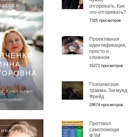
отгоревать. Как
ОДЕССА
это-отгоревать?
7325 просмотров
Проективная
идентификация,
просто о
АПЧЕНКО
сложном
ИННА
15271 просмотров
ТОРОВНА
Психическая
травма. Зигмунд
г; Консультант;
Фрейд
хотерапевт;
29674 просмотров
Протокол
самопомощи
АИНА, КИЕВ
ФЗМ: