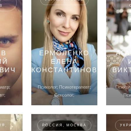
В
ЕВ
ЕРМОЛЕНКО
АГ
ИЙ
ЕЛЕНА
ЕВИЧ
КОНСТАНТИНОВНА
ВИК
иатр;
Психолог; Психотерапевт;
Психоло
вт;
Сексолог;
Пси
ИЯ,
РОССИЯ, МОСКВА
УКР