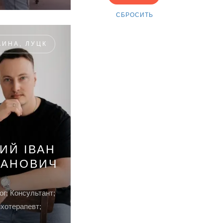
АИНА, ЛУЦК
ИЙ ІВАН
АНОВИЧ
г; Консультант;
хотерапевт;