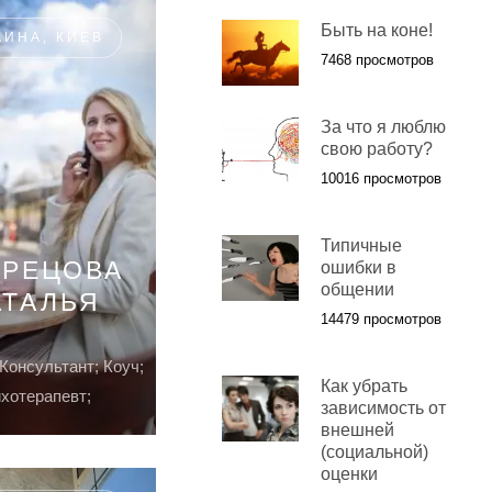
Быть на коне!
АИНА, КИЕВ
7468 просмотров
За что я люблю
свою работу?
10016 просмотров
Типичные
ТРЕЦОВА
ошибки в
общении
АТАЛЬЯ
14479 просмотров
Консультант; Коуч;
Как убрать
хотерапевт;
зависимость от
внешней
(социальной)
оценки