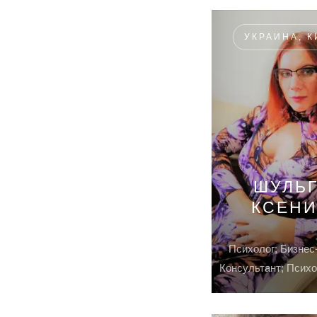
УКРАИНА, К
ШУЛЬГ
КСЕН
Психолог; Бизнес
Консультант; Психо