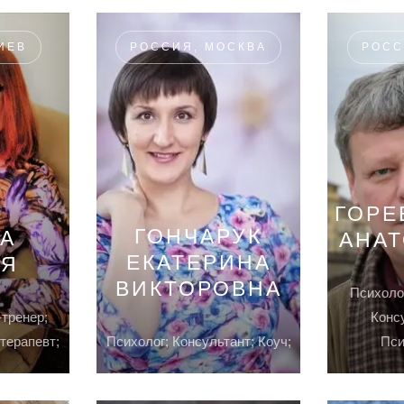
ИЕВ
РОССИЯ, МОСКВА
РОСС
ГОРЕ
ГОНЧАРУК
А
АНА
ЕКАТЕРИНА
ИЯ
ВИКТОРОВНА
Психолог
-тренер;
Консу
терапевт;
Психолог; Консультант; Коуч;
Пси