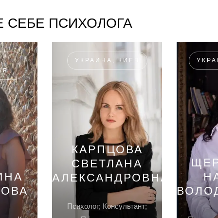
 СЕБЕ ПСИХОЛОГА
,
УКРАИНА, КИЕВ
УКРА
ИЯ
КАРПЦОВА
ЩЕ
СВЕТЛАНА
ИНА
Н
АЛЕКСАНДРОВНА
НОВА
ВОЛО
Психолог; Консультант;