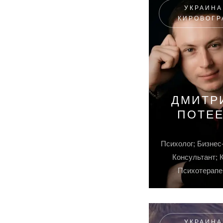
УКРАИНА
КИРОВОГР
ДМИТР
ПОТЕ
Психолог; Бизнес
Консультант; 
Психотерапе
УКРАИНА