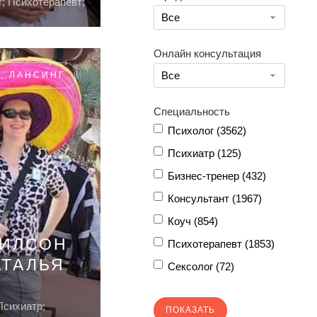
; Психотерапевт;
Все
Онлайн консультация
Все
, ЛАНСИНГ
Специальность
Психолог (
3562
)
Психиатр (
125
)
Бизнес-тренер (
432
)
Консультант (
1967
)
Коуч (
854
)
ИЛСОН
Психотерапевт (
1853
)
АТАЛЬЯ
Сексолог (
72
)
Психиатр;