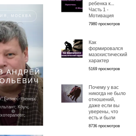
ребенка к...
Часть 1 -
Мотивация
ИЯ, МОСКВА
7980 просмотров
Как
формировался
мазохистический
характер
5169 просмотров
В АНДРЕЙ
ТОЛЬЕВИЧ
Почему у вас
никогда не было
; Бизнес-тренер;
отношений,
даже если вы
льтант; Коуч;
уверены, что
хотерапевт;
есть и были
8736 просмотров