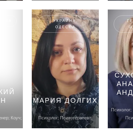
СКВА
УКРАИНА,
Г
ОДЕССА
Ш
СУХ
АН
КИЙ
АН
АН
МАРИЯ ДОЛГИХ
Психолог; 
енер; Коуч;
Психолог; Психотерапевт;
Пси