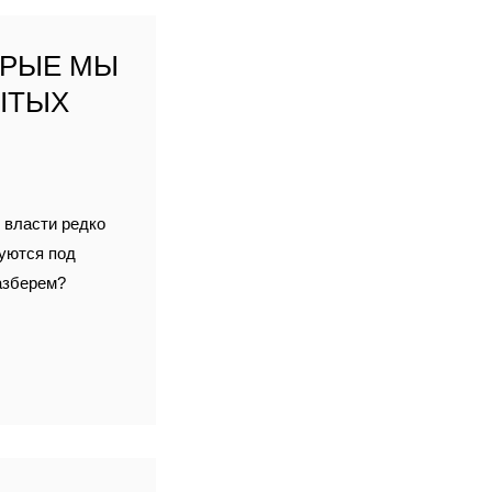
ОРЫЕ МЫ
ЫТЫХ
 власти редко
руются под
разберем?