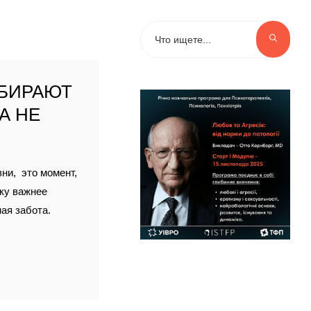
ЫБИРАЮТ
А НЕ
ни, это момент,
еку важнее
ая забота.