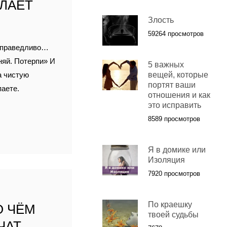
ЕЛАЕТ
Злость
59264 просмотров
есправедливо…
няй. Потерпи» И
5 важных
а чистую
вещей, которые
портят ваши
паете.
отношения и как
это исправить
8589 просмотров
Я в домике или
Изоляция
7920 просмотров
По краешку
О ЧЁМ
твоей судьбы
ЧАТ