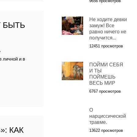
9656 просмотров
Не ходите девки
Т БЫТЬ
замуж! Все
равно ничего не
получится...
12451 просмотров
ь
в личной и в
ПОЙМИ СЕБЯ
И ТЫ
ПОЙМЕШЬ
ВЕСЬ МИР
6767 просмотров
О
нарциссической
травме.
: КАК
13622 просмотров