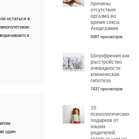
причины
отсутствия
оргазма во
ли остаться в
время секса.
и многолетнюю
Аноргазмия
зворачивается
5087 просмотров
Шизофрения как
расстройство
очевидности:
клиническая
гипотеза
7437 просмотров
10
психологических
подарков от
типом
наших
ві один
родителей,
которые нам не