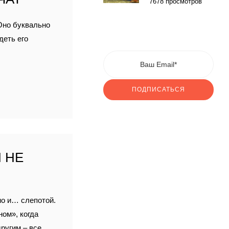
7678 просмотров
Оно буквально
деть его
ПОДПИСАТЬСЯ
 НЕ
но и… слепотой.
ом», когда
другим – все