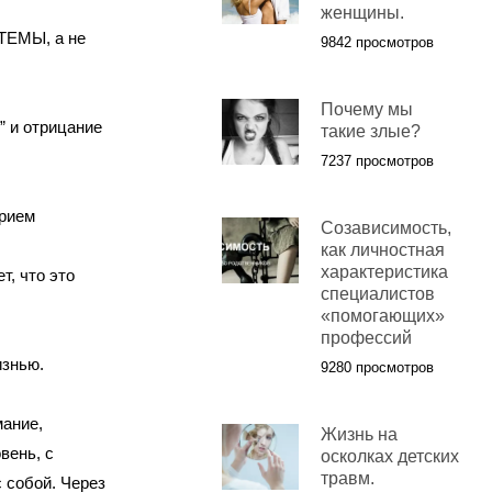
женщины.
ТЕМЫ, а не
9842 просмотров
Почему мы
” и отрицание
такие злые?
7237 просмотров
ерием
Созависимость,
как личностная
характеристика
т, что это
специалистов
«помогающих»
профессий
изнью.
9280 просмотров
мание,
Жизнь на
вень, с
осколках детских
травм.
 собой. Через