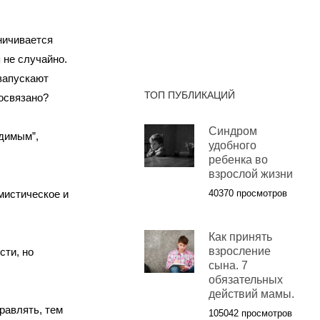
ничивается
 не случайно.
запускают
ТОП ПУБЛИКАЦИЙ
освязано?
Синдром
идимым”,
удобного
ребенка во
взрослой жизни
мистическое и
40370 просмотров
Как принять
взросление
сти, но
сына. 7
обязательных
действий мамы.
равлять, тем
105042 просмотров