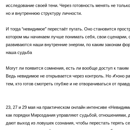
исследование своей тени. Через готовность менять не тольк
но и внутреннюю структуру личности.
И тогда “невидимое” перестаёт пугать. Оно становится прост
котором мы начинаем лучше понимать себя, свои сценарии, с
развиваются наши внутренние энергии, по каким законам фо
наша судьба
Могут ли появится сомнения, есть ли вообще доступ к таким
Ведь невидимое не открывается через контроль. Но
✍️
оно р
тем, кто готов смотреть глубже и не отворачиваться от правд
23, 27 и 29 мая на практическом онлайн интенсиве «Невидим
как порядки Мироздания управляют судьбой, отношениями, д
дают выход из ловушек сознания, чтобы перестать терять се