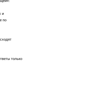
ящей»:
х и
е по
исходят
ответы только