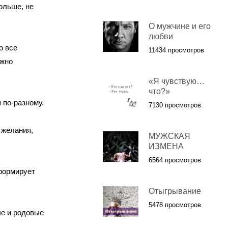
ольше, не
О мужчине и его
любви
о все
11434 просмотров
ожно
«Я чувствую…
что?»
 по-разному.
7130 просмотров
 желания,
МУЖСКАЯ
ИЗМЕНА
6564 просмотров
 формирует
Отыгрывание
5478 просмотров
ые и родовые