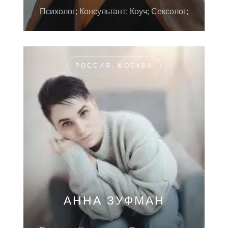
Психолог; Консультант; Коуч; Сексолог;
РОССИЯ, МОСКВА
АННА ЗУФМАН