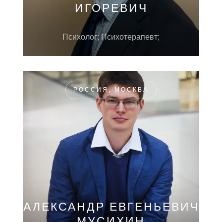
ИГОРЕВИЧ
Психолог; Психотерапевт;
РОССИЯ, МОСКВА
АЛЕКСАНДР ЕВГЕНЬЕВИЧ
МУСИХИН