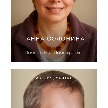
ГАННА СОЛОНИНА
Психолог; Коуч; Психотерапевт;
РОССИЯ, САМАРА