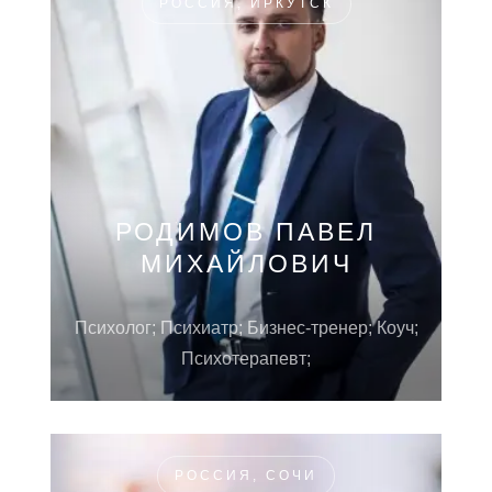
РОССИЯ, ИРКУТСК
РОДИМОВ ПАВЕЛ
МИХАЙЛОВИЧ
Психолог; Психиатр; Бизнес-тренер; Коуч;
Психотерапевт;
РОССИЯ, СОЧИ