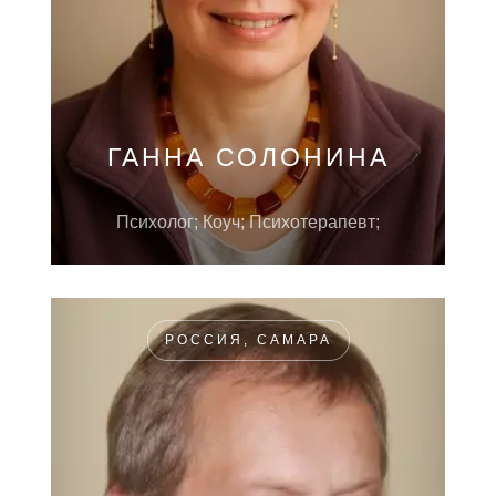
ГАННА СОЛОНИНА
Психолог; Коуч; Психотерапевт;
РОССИЯ, САМАРА