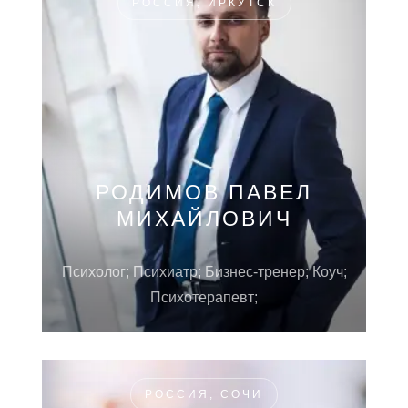
РОССИЯ, ИРКУТСК
РОДИМОВ ПАВЕЛ
МИХАЙЛОВИЧ
Психолог; Психиатр; Бизнес-тренер; Коуч;
Психотерапевт;
РОССИЯ, СОЧИ