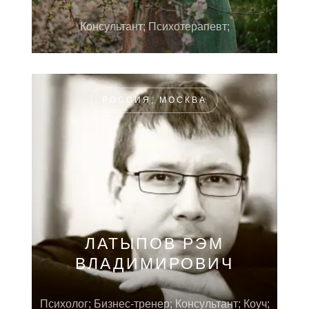
Консультант; Психотерапевт;
РОССИЯ, МОСКВА
ЛАТЫПОВ РЭМ
ВЛАДИМИРОВИЧ
Психолог; Бизнес-тренер; Консультант; Коуч;