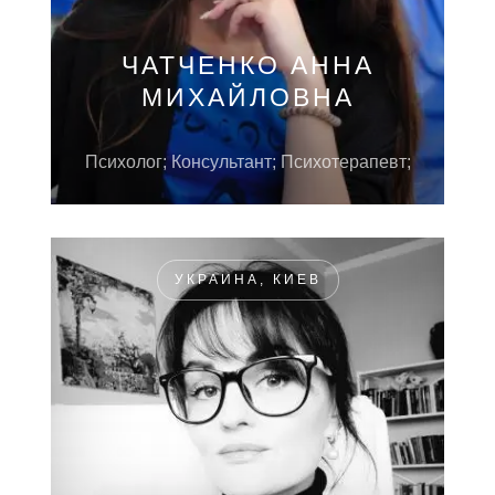
ЧАТЧЕНКО АННА
МИХАЙЛОВНА
Психолог; Консультант; Психотерапевт;
УКРАИНА, КИЕВ