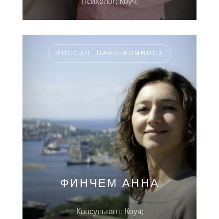
Психолог; Коуч;
РОССИЯ, НАРО-ФОМИНСК
ФИНЧЕМ АННА
Консультант; Коуч;