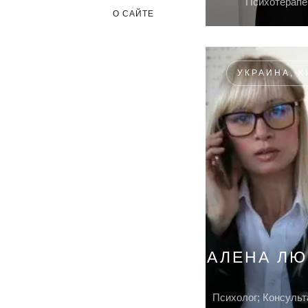
Психотерапе
О САЙТЕ
УКРАИНА, К
АЛЕНА Л
Психолог; Консульт