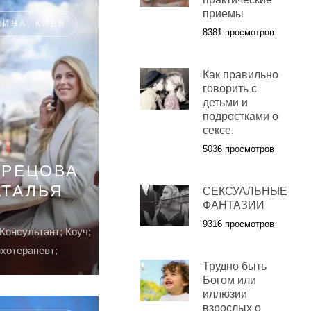
приемы
АИНА, КИЕВ
8381 просмотров
Как правильно
говорить с
детьми и
подростками о
сексе.
5036 просмотров
ТРЕЦОВА
АТАЛЬЯ
СЕКСУАЛЬНЫЕ
ФАНТАЗИИ
9316 просмотров
Консультант; Коуч;
хотерапевт;
Трудно быть
Богом или
иллюзии
взрослых о