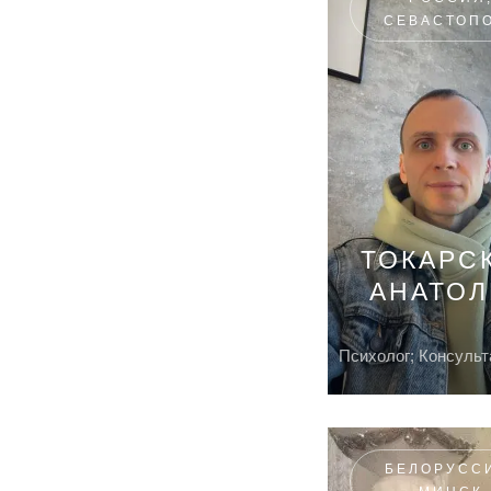
СЕВАСТОП
ТОКАРС
АНАТО
Психолог; Консульт
БЕЛОРУСС