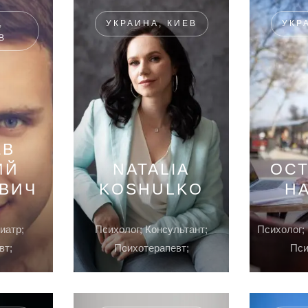
,
УКРАИНА, КИЕВ
УКР
В
ЕВ
ИЙ
NATALIA
ОС
ЕВИЧ
KOSHULKO
Н
иатр;
Психолог; Консультант;
Психолог; 
вт;
Психотерапевт;
Пси