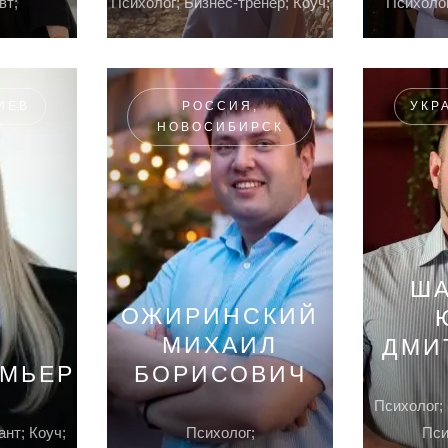
вт;
Психолог; Бизнес-тренер; Коуч;
Психолог
ИЕВ
РОССИЯ,
УКР
НОВОСИБИРСК
ША
ОЖИРИНСКИЙ
МИХАИЛ
ДМИ
ЮМЬЕР
БОРИСОВИЧ
Психолог; 
ант; Коуч;
Психолог;
Пси