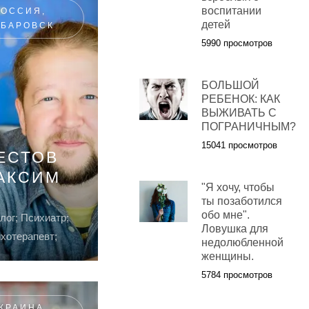
воспитании
РОССИЯ,
детей
АБАРОВСК
5990 просмотров
БОЛЬШОЙ
РЕБЕНОК: КАК
ВЫЖИВАТЬ С
ПОГРАНИЧНЫМ?
15041 просмотров
ЕСТОВ
АКСИМ
"Я хочу, чтобы
ты позаботился
обо мне".
лог; Психиатр;
Ловушка для
хотерапевт;
недолюбленной
женщины.
5784 просмотров
КРАИНА,