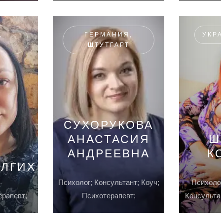
,
ГЕРМАНИЯ,
УКР
ШТУТГАРТ
СУХОРУКОВА
АНАСТАСИЯ
Ш
АНДРЕЕВНА
К
ОЛГИХ
Психолог; Консультант; Коуч;
Психолог
ерапевт;
Психотерапевт;
Консульта