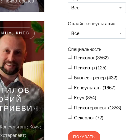
; Психотерапевт;
Все
Онлайн консультация
Все
АИНА, КИЕВ
Специальность
Психолог (
3562
)
Психиатр (
125
)
Бизнес-тренер (
432
)
Консультант (
1967
)
ТИЛОВ
Коуч (
854
)
ЮРИЙ
ТРИЕВИЧ
Психотерапевт (
1853
)
Сексолог (
72
)
Консультант; Коуч;
хотерапевт;