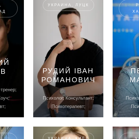
,
УКРАИНА, ЛУЦК
АД
Х
ИЙ
РУДИЙ ІВАН
П
ЕВ
РОМАНОВИЧ
М
-тренер;
Коуч;
Психолог; Консультант;
Психо
вт;
Психотерапевт;
Пси
,
УКРАИНА, КИЕВ
У