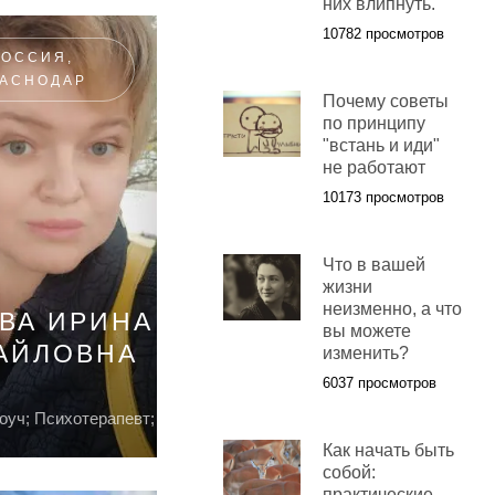
них влипнуть.
10782 просмотров
РОССИЯ,
РАСНОДАР
Почему советы
по принципу
"встань и иди"
не работают
10173 просмотров
Что в вашей
жизни
неизменно, а что
ВА ИРИНА
вы можете
АЙЛОВНА
изменить?
6037 просмотров
оуч; Психотерапевт;
Как начать быть
собой:
практические