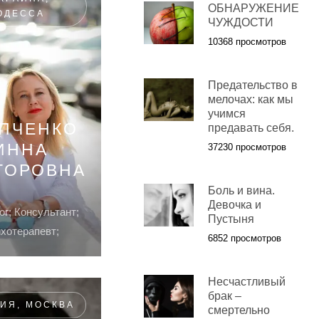
ОБНАРУЖЕНИЕ
ОДЕССА
ЧУЖДОСТИ
10368 просмотров
Предательство в
мелочах: как мы
учимся
АПЧЕНКО
предавать себя.
ИННА
37230 просмотров
ТОРОВНА
Боль и вина.
Девочка и
г; Консультант;
Пустыня
хотерапевт;
6852 просмотров
Несчастливый
брак –
ИЯ, МОСКВА
смертельно