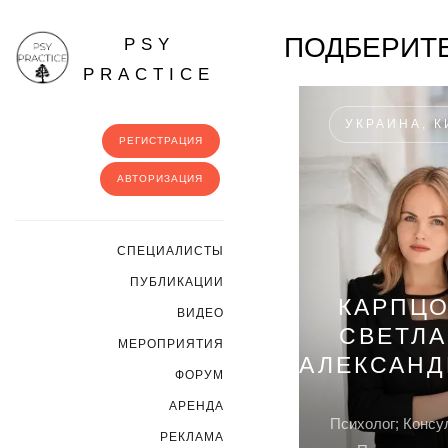
ПОДБЕРИТЕ
PSY
PRACTICE
УКРАИНА, К
РЕГИСТРАЦИЯ
АВТОРИЗАЦИЯ
CПЕЦИАЛИСТЫ
ПУБЛИКАЦИИ
КАРПЦ
ВИДЕО
СВЕТЛ
МЕРОПРИЯТИЯ
АЛЕКСАНД
ФОРУМ
АРЕНДА
Психолог; Консу
РЕКЛАМА