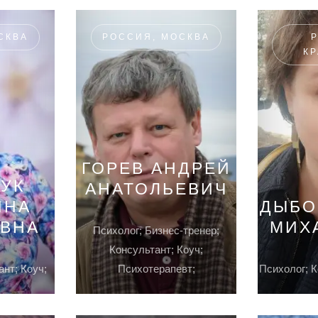
СКВА
РОССИЯ, МОСКВА
К
ГОРЕВ АНДРЕЙ
УК
АНАТОЛЬЕВИЧ
ИНА
ДЫБО
ОВНА
МИХ
Психолог; Бизнес-тренер;
Консультант; Коуч;
ант; Коуч;
Психотерапевт;
Психолог; К