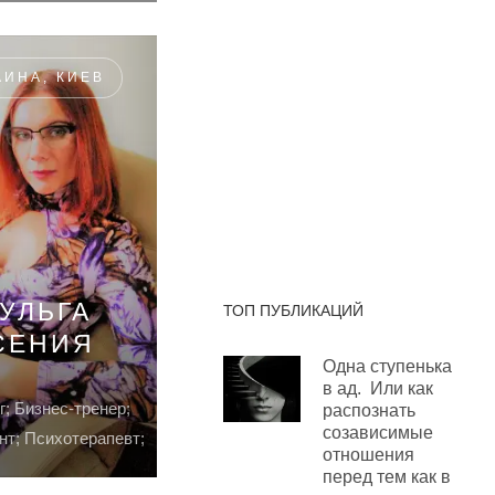
АИНА, КИЕВ
УЛЬГА
ТОП ПУБЛИКАЦИЙ
СЕНИЯ
Одна ступенька
в ад. Или как
; Бизнес-тренер;
распознать
созависимые
нт; Психотерапевт;
отношения
перед тем как в