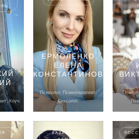
ОЛЬ
ЕРМОЛЕНКО
АГ
ЕЛЕНА
КИЙ
КОНСТАНТИНОВНА
ВИК
ЛИЙ
Психолог; Психотерапевт;
Психоло
ант; Коуч;
Сексолог;
Пси
ИЯ,
КАЗАХСТАН,
РОСС