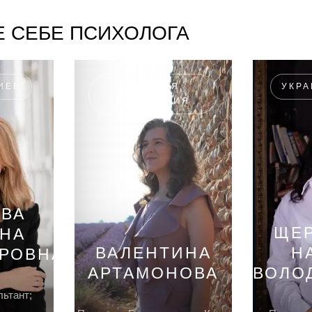
 СЕБЕ ПСИХОЛОГА
ИЕВ
ФРАНЦИЯ,
УКРА
НОРМАНДИЯ
ОВА
ЩЕ
АНА
ВАЛЕНТИНА
Н
РОВНА
АРТАМОНОВА
ВОЛО
льтант;