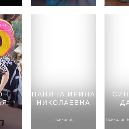
ИНГ
РОССИЯ, МОСКВА
РОСС
ОН
ПАНИНА ИРИНА
СИН
ЬЯ
НИКОЛАЕВНА
Д
Психолог;
Психолог; Б