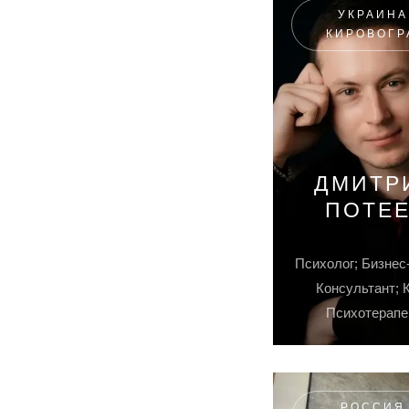
УКРАИНА
КИРОВОГР
ДМИТР
ПОТЕ
Психолог; Бизнес
Консультант; 
Психотерапе
РОССИЯ