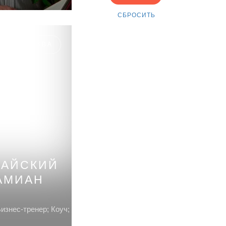
ИЯ, МОСКВА
АЙСКИЙ
АМИАН
изнес-тренер; Коуч;